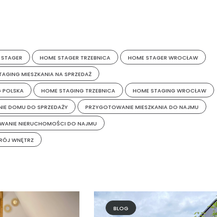
 STAGER
HOME STAGER TRZEBNICA
HOME STAGER WROCŁAW
TAGING MIESZKANIA NA SPRZEDAŻ
 POLSKA
HOME STAGING TRZEBNICA
HOME STAGING WROCŁAW
IE DOMU DO SPRZEDAŻY
PRZYGOTOWANIE MIESZKANIA DO NAJMU
WANIE NIERUCHOMOŚCI DO NAJMU
RÓJ WNĘTRZ
BLOG