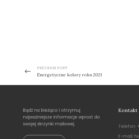
PREVIOUS POST
Energetyczne kolory roku 2021
Bądź na bieżąco i otrzymuj
Kontakt
najważniejsze informacje wprost do
swojej skrzynki mailowej.
Telefon:
E-mail:
he