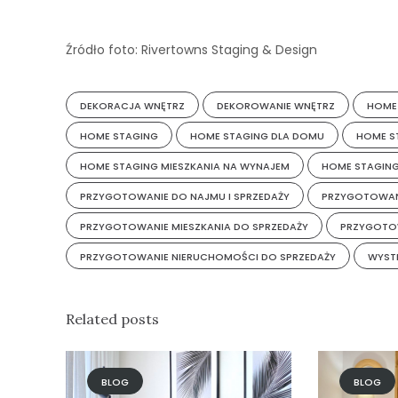
Źródło foto: Rivertowns Staging & Design
DEKORACJA WNĘTRZ
DEKOROWANIE WNĘTRZ
HOME
HOME STAGING
HOME STAGING DLA DOMU
HOME S
HOME STAGING MIESZKANIA NA WYNAJEM
HOME STAGING
PRZYGOTOWANIE DO NAJMU I SPRZEDAŻY
PRZYGOTOWAN
PRZYGOTOWANIE MIESZKANIA DO SPRZEDAŻY
PRZYGOTO
PRZYGOTOWANIE NIERUCHOMOŚCI DO SPRZEDAŻY
WYST
Related posts
BLOG
BLOG