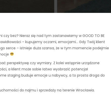
mi czy bez? Nieraz się nad tym zastanawiamy w GOOD TO BE
awidłowości – kupujemy oczami, emocjami… Gdy Twój klient
ie jego serce – istnieje duża szansa, że w tym momencie podejmie
emocje
pać perspektywę czy wymiary. Z kolei wstępnie urządzone
ci, a klient może sobie łatwo wyobrazić potencjał
 Home staging buduje emocje u nabywcy, a to prosta droga do
chomości do najmu i sprzedaży na terenie Wrocławia.