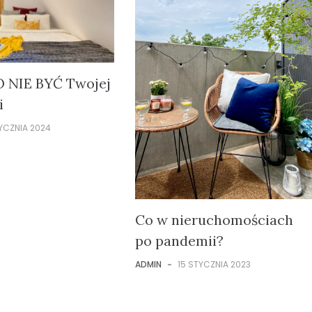
 NIE BYĆ Twojej
i
YCZNIA 2024
Co w nieruchomościach
po pandemii?
ADMIN
-
15 STYCZNIA 2023