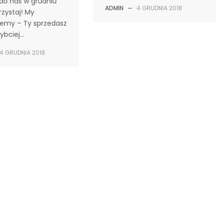
 do nas w grudniu
ADMIN
—
4 GRUDNIA 2018
rzystaj! My
jemy – Ty sprzedasz
zybciej…
4 GRUDNIA 2018