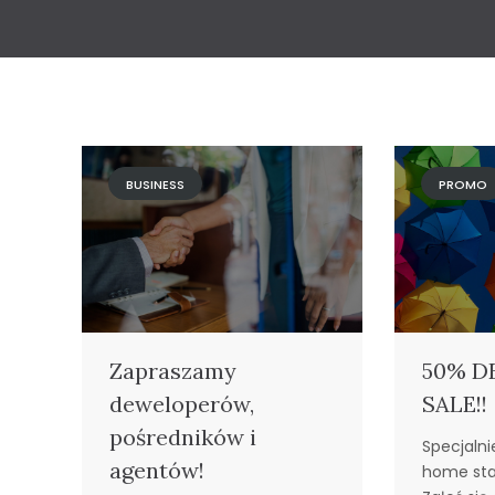
BUSINESS
PROMO
Zapraszamy
50% D
deweloperów,
SALE!!
pośredników i
Specjalni
agentów!
home sta