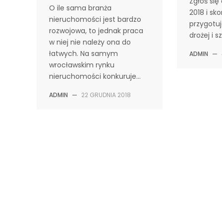
Zgłoś się
O ile sama branża
2018 i sko
nieruchomości jest bardzo
przygotu
rozwojowa, to jednak praca
drożej i s
w niej nie należy ona do
łatwych. Na samym
ADMIN
—
wrocławskim rynku
nieruchomości konkuruje…
ADMIN
—
22 GRUDNIA 2018