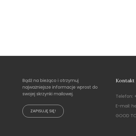
Bądź na bieżąco i otrzymuj
Kontakt
najważniejsze informacje wprost do
swojej skrzynki mailowej.
Telefon:
E-mail:
he
ZAPISUJĘ SIĘ!
GOOD TO