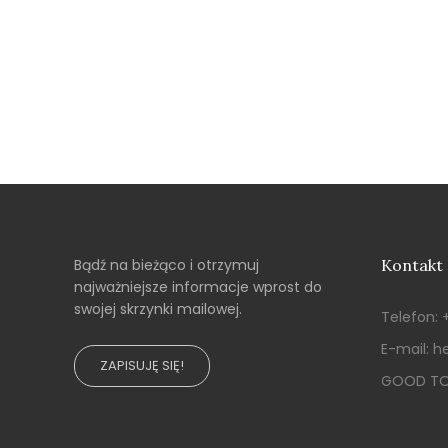
Bądź na bieżąco i otrzymuj
Kontakt
najważniejsze informacje wprost do
swojej skrzynki mailowej.
Telefon:
E-mail:
he
ZAPISUJĘ SIĘ!
GOOD TO