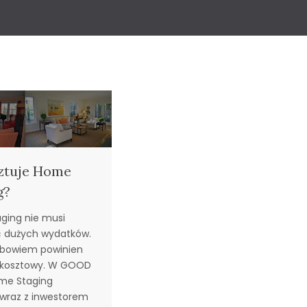
sztuje Home
g?
ging nie musi
 dużych wydatków.
 bowiem powinien
okosztowy. W GOOD
me Staging
wraz z inwestorem