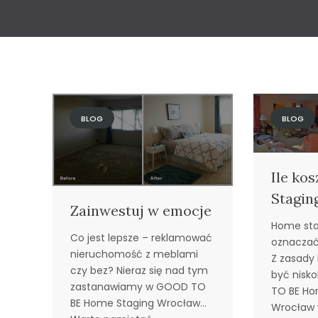
BLOG
BLOG
Ile ko
Stagin
Zainwestuj w emocje
Home sta
Co jest lepsze – reklamować
oznaczać
nieruchomość z meblami
Z zasady
czy bez? Nieraz się nad tym
być nisk
zastanawiamy w GOOD TO
TO BE Ho
BE Home Staging Wrocław…
Wrocław 