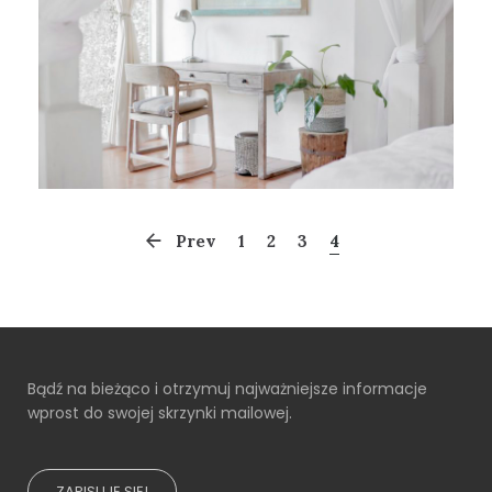
Prev
1
2
3
4
Bądź na bieżąco i otrzymuj najważniejsze informacje
wprost do swojej skrzynki mailowej.
ZAPISUJĘ SIĘ!