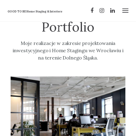
Skip
to
GOOD TO BE Home Staging & Interiors
content
Portfolio
Moje realizacje w zakresie projektowania
inwestycyjnego i Home Stagingu we Wrocławiu i
na terenie Dolnego Śląska.