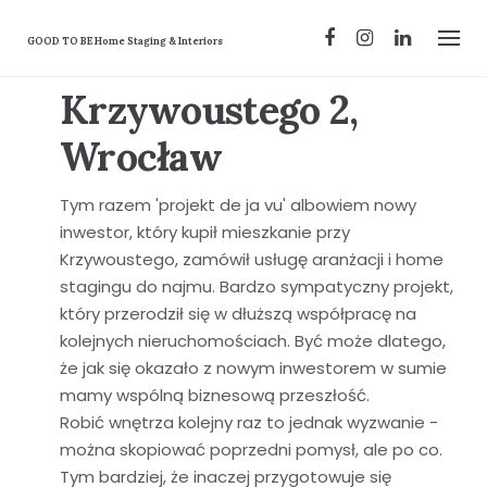
Skip
to
GOOD TO BE Home Staging & Interiors
content
Krzywoustego 2,
Wrocław
Tym razem 'projekt de ja vu' albowiem nowy
inwestor, który kupił mieszkanie przy
Krzywoustego, zamówił usługę aranżacji i home
stagingu do najmu. Bardzo sympatyczny projekt,
który przerodził się w dłuższą współpracę na
kolejnych nieruchomościach. Być może dlatego,
że jak się okazało z nowym inwestorem w sumie
mamy wspólną biznesową przeszłość.
Robić wnętrza kolejny raz to jednak wyzwanie -
można skopiować poprzedni pomysł, ale po co.
Tym bardziej, że inaczej przygotowuje się