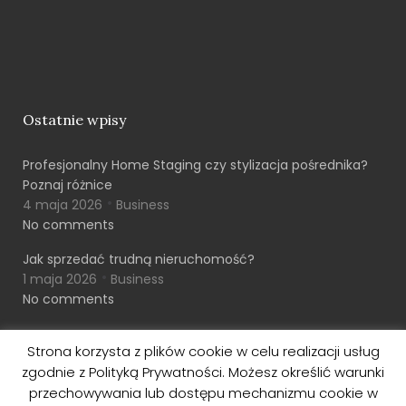
Ostatnie wpisy
Profesjonalny Home Staging czy stylizacja pośrednika?
Poznaj różnice
4 maja 2026
Business
No comments
Jak sprzedać trudną nieruchomość?
1 maja 2026
Business
No comments
Strona korzysta z plików cookie w celu realizacji usług
zgodnie z Polityką Prywatności. Możesz określić warunki
© 2026 GOOD TO BE
przechowywania lub dostępu mechanizmu cookie w