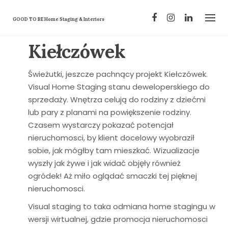
Skip
to
GOOD TO BE Home Staging & Interiors
content
Kiełczówek
Świeżutki, jeszcze pachnący projekt Kiełczówek.
Visual Home Staging stanu deweloperskiego do
sprzedaży. Wnętrza celują do rodziny z dziećmi
lub pary z planami na powiększenie rodziny.
Czasem wystarczy pokazać potencjał
nieruchomosci, by klient docelowy wyobraził
sobie, jak mógłby tam mieszkać. Wizualizacje
wyszły jak żywe i jak widać objęły również
ogródek! Aż miło oglądać smaczki tej pięknej
nieruchomosci.
Visual staging to taka odmiana home stagingu w
wersji wirtualnej, gdzie promocja nieruchomosci